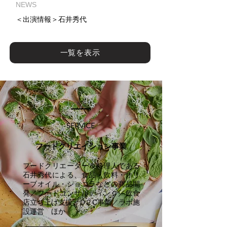
NEWS
＜出演情報＞石井秀代
一覧を表示
SERVICE
フードクリエイション事業
フードクリエーター＆料理人である
石井秀代による、食品・飲料・オリ
ーブオイル・ショコラなどの商品開
発／フードコンサルティング／飲食
店立ち上げ支援／D２C事業／ラボ施
設運営 ほか