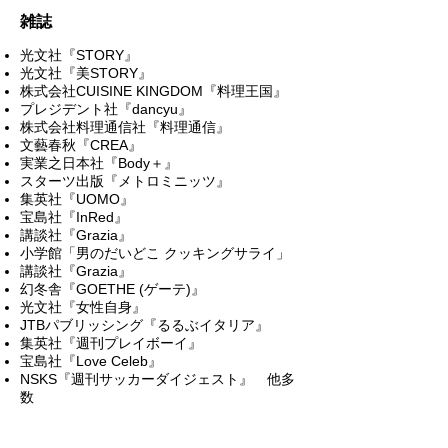
雑誌
光文社『STORY』
光文社『美STORY』
株式会社CUISINE KINGDOM『料理王国』
プレジデント社『dancyu』
株式会社料理通信社『料理通信』
文藝春秋『CREA』
実業之日本社『Body＋』
スターツ出版『メトロミニッツ』
集英社『UOMO』
宝島社『InRed』
講談社『Grazia』
小学館「男のだいどこ クッキングサライ」
講談社『Grazia』
幻冬舎『GOETHE (ゲーテ)』
光文社『女性自身』
JTBパブリッシング『るるぶイタリア』
集英社『週刊プレイボーイ』
宝島社『Love Celeb』
NSKS『週刊サッカーダイジェスト』 他多
数