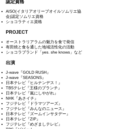
認定資格
AISO(イタリアオリーブオイルソムリエ協
会)認定ソムリエ資格
ショコラティエ資格
​PROJECT
オーストラリアラムの魅力を食で発信
有田焼と食を通した地域活性化の活動
ショコラブランド「yes. she knows」​など
出演
J-wave『GOLD RUSH』
J-wave『SEASONS』
日本テレビ『ヒルナンデス！』
TBSテレビ『王様のブランチ』
日本テレビ『嵐にしやがれ』
NHK『あさイチ』
フジテレビ『ドラマツアーズ』
フジテレビ『みんなのニュース』
日本テレビ『ズームインサタデー』
日本テレビ『ZIP』
フジテレビ『めざましテレビ』