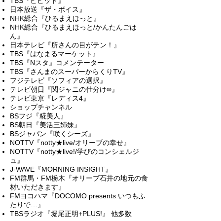
TBS『ビビット』
日本放送『ザ・ボイス』
NHK総合『ひるまえほっと』
NHK総合『ひるまえほっと/かんたんごは
ん』
日本テレビ『所さんの目がテン！』
TBS『はなまるマーケット』
TBS『Nスタ』コメンテーター
TBS『さんまのスーパーからくりTV』
フジテレビ『ソフィアの選択』
テレビ朝日『関ジャニの仕分け∞』
テレビ東京『レディス4』
ショップチャンネル
BSフジ『糀美人』
BS朝日『美活三姉妹』
BSジャパン『咲くシーズ』
NOTTV『notty★live/オリーブの幸せ』
NOTTV『notty★live!/学びのコンシェルジ
ュ』
J-WAVE『MORNING INSIGHT』
FM群馬・FM栃木『オリーブ石井の地元の食
材いただきます』
FMヨコハマ『DOCOMO presents いつもふ
たりで…』
TBSラジオ『堀尾正明+PLUS!』 他多数