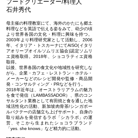
フードクリエーター/料理人
石井秀代
母主催の料理教室にて、海外のかたにも郷土
料理などを英語で伝える姿をみて、幼少の頃
より世界各国の文化・料理に興味を持つ。
2003年より料理研究家として活動し、2006
年、イタリア・トスカーナにてAISO(イタリ
アオリーブオイルソムリエ協会)認定ソムリ
エ資格取得。2018年、ショコラティエ資格
取得。
以後、世界各国の食文化や地域性を研究しな
がら、企業・カフェ・レストラン・ホテル・
メーカーなどのレシピ開発や監修・商品開
発・コンサルティング・PRなどを行う。
2018年近年は、オーストラリアラムの魅力
を食で発信（LAMBASSADOR）、県のコン
サルタント業務として有田焼と食を通した地
域活性化の活動、新加坡肉骨茶/シンガポー
ルバクテーの店舗立ち上げサポート、自身の
取り組みを発信するラボ「シカラボ」の運
営、そこから生まれたショコラブランド
「yes. she knows」など精力的に活動。